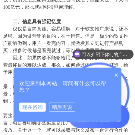
100亿元，那么就能够很容易理解。
二、
信息
具有强
记忆度
仅仅是言简意赅、容易理解，对于软文推广来说，还不
足够。因为做营销的目的，在于销售。但是，极少的软文推
广能够做到，用户一看完内容，就激发其立刻进行产品购
买，很多时候都是看完就过，等以后有需要再说。
可以介绍下你们的产品么？
因此，如果内容不能够给用户留下深刻的印象，就意味
着最终目的难以达成。那么，如何通过内容的精心打造，给
予用户足够的记忆点？
×
这就可以采用
“情景记忆”的方式，
即营造一个具体的场
欢迎来到本网站，请问有什么可以帮
景，所有的内容都是围绕这个场景而展开。因为有具体的场
您？
景，就能够更清晰地将信息传递出来，用户也更容易接受
到，并提升
记忆的持久度。
现在咨询
稍后再说
当然，这里就还涉及到一个信息传播渠道的问题。用户
要接收到软文内容，必定有着偏爱的渠道，而对于企业而
言，就是要明确哪些渠道是用户所偏爱的，然后针对性进行
投放。关于这一个，就可以采取与软文发布平台进行合作的