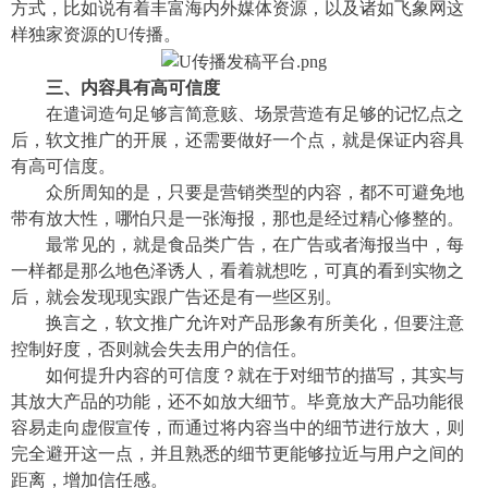
方式，比如说有着丰富海内外媒体资源，以及诸如飞象网这
样独家资源的
U传播。
三、内容具有高
可信度
在遣词造句足够言简意赅、场景营造有足够的记忆点之
后，软文推广的开展，还需要做好一个点，就是保证内容具
有高可信度。
众所周知的是，只要是营销类型的内容，都不可避免地
带有放大性，哪怕只是一张海报，那也是经过精心修整的。
最常见的，就是食品类广告，在广告或者海报当中，每
一样都是那么地色泽诱人，看着就想吃，可真的看到实物之
后，就会发现现实跟广告还是有一些区别。
换言之，软文推广允许对产品形象有所美化，但要注意
控制好度，否则就会失去用户的信任。
如何提升内容的可信度？就在于对细节的描写，其实与
其放大产品的功能，还不如放大细节。毕竟放大产品功能很
容易走向虚假宣传，而通过将内容当中的细节进行放大，则
完全避开这一点，并且熟悉的细节更能够拉近与用户之间的
距离，增加信任感。