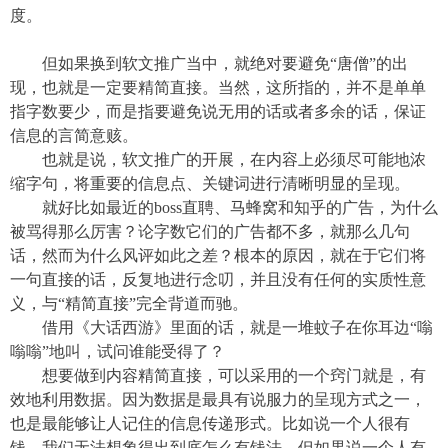
度。
但如果换到软文推广当中，就绝对要避免
“唐僧”的出
现，也就是一定要精简直接。当然，这所指的，并不是单单
指字数要少，而是指要避免说无用的话或者多余的话，保证
信息的言简意赅。
也就是说，
软文推广的开展，在内容上必须
尽
可能地
浓
缩
字句
，将重要的信息点、关键词进行清晰明显的呈现。
就好比如最近的
boss直聘、马蜂窝和知乎的广告，为什么
被骂得那么厉害？论字数它们的广告都不多，就那么几句
话，然而为什么风评如此之差？根本的原因，就在于它们将
一句直接的话，反复地进行念叨，并且没有任何的实质性意
义，与“精简直接”完全背道而驰。
借用《大话西游》里面的话，就是一堆蚊子在你耳边
“嗡
嗡嗡”地叫，试问谁能受得了？
想要做到内容精简直接，可以采用的一个窍门就是，有
效地利用数据。因为数据是最具有说服力的呈现方式之一，
也是最能够让人记住的信息传递形式。比如说一个人很有
钱，我们无法想象得出到底怎么有钱法，但如果说一个人有