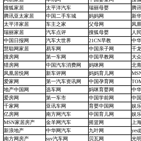
搜狐家居
太平洋汽车
瑞丽母婴
腾
腾讯亚太家居
中国二手车城
妈妈网
新
太平洋家居
车主之家
父母网
凤
瑞丽家居
汽车点评
搜狐母婴
人
中国日报网
汽车大世界
21CN早教
中
慧聪网家居
易车网
中国亲子网
千
搜房网
第一车网
中国早教网
大
猎房网
中国汽车消费网
妈咪网
北
凤凰居悦网
新车评网
妈妈育儿网
MS
爱家网
第一汽车资讯网
中国孕育网
TO
地产中国网
选车网
妈咪育婴网
中
爱房网
第一车市
中国学前网
中
千家网
亚讯车网
育婴中国网
娱
亿房网
南方网汽车
中国育儿网
娱
MSN家居房产
金羊网汽车
摇篮网
上
新浪地产
中华网汽车
九叶网
ye
南方网房产
suv汽车网
贝瓦网
光