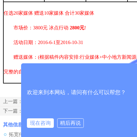
任选20家媒体 赠送10家媒体 合计30家媒体
市场价：3800元 冰点行动
2800元
!
活动日期：2016-6-1至2016-10-31
赠送媒体：(根据稿件内容安排:行业媒体+中小地方新闻源
完整的自选媒体列表请客服或直接下载查看 《
2016冰点行
欢迎来到本网站，请问有什么可以帮您？
上一篇：拓宽传媒-U传播平台2016年端午放假通知
下一篇：《互联网广告管理暂行办法》今起施行 网络“大V”软文将被视为广告
现在咨询
稍后再说
其他信息
拓宽传媒U传播自助发稿平台双十一活动