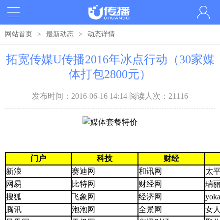
网站首页
>
最新动态
>
动态详情
拓宽传媒U传播2016年冰点行动（30家媒
体打包2800元）
发布时间：2016-06-16 14:14 阅读人次：21116
门户
科技
财经
新浪
赛迪网
和讯网
太
网易
比特网
财经网
瑞
搜狐
飞象网
经济网
yo
腾讯
泡泡网
全景网
女