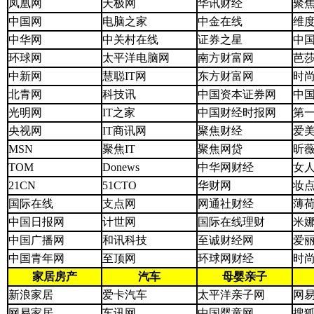
凤凰网
天极网
华讯财经
聚
中国网
电脑之家
中金在线
维
中华网
中关村在线
证券之星
中
环球网
太平洋电脑网
南方财富网
芭
中新网
慧聪IT网
东方财富网
时
北青网
科技讯
中国资本证券网
中
光明网
IT之家
中国财经时报网
第
央视网
IT商讯网
聚焦财经
爱
MSN
聚焦IT
聚焦网贷
昕
TOM
Donews
中华网财经
女
21CN
51CTO
华财网
妆
国际在线
支点网
网通社财经
薄
中国日报网
计世网
国际在线理财
米
中国广播网
和讯科技
至诚财经网
爱
中国青年网
至顶网
环球网财经
时
家居房产
汽车
母婴亲子
新浪家居
爱卡汽车
太平洋亲子网
网
网易家居
车讯网
中国婴童网
搜